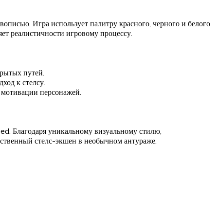
описью. Игра использует палитру красного, черного и белого
яет реалистичности игровому процессу.
крытых путей.
ход к стелсу.
т мотивации персонажей.
eed. Благодаря уникальному визуальному стилю,
ественный стелс-экшен в необычном антураже.