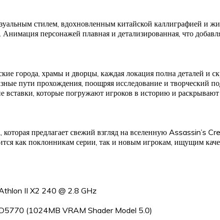
изуальным стилем, вдохновленным китайской каллиграфией и жив
е. Анимация персонажей плавная и детализированная, что добавл
ские города, храмы и дворцы, каждая локация полна деталей и с
азные пути прохождения, поощряя исследование и творческий под
ие вставки, которые погружают игроков в историю и раскрываю
, которая предлагает свежий взгляд на вселенную Assassin’s Cr
тся как поклонникам серии, так и новым игрокам, ищущим кач
Athlon II X2 240 @ 2.8 GHz
 HD5770 (1024MB VRAM Shader Model 5.0)