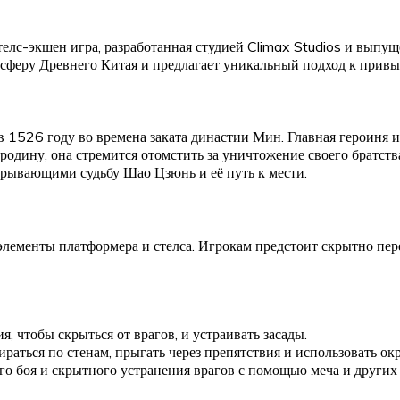
елс-экшен игра, разработанная студией Climax Studios и выпущ
осферу Древнего Китая и предлагает уникальный подход к привы
 в 1526 году во времена заката династии Мин. Главная героиня 
одину, она стремится отомстить за уничтожение своего братств
рывающими судьбу Шао Цзюнь и её путь к мести.
лементы платформера и стелса. Игрокам предстоит скрытно пере
, чтобы скрыться от врагов, и устраивать засады.
бираться по стенам, прыгать через препятствия и использовать 
го боя и скрытного устранения врагов с помощью меча и других