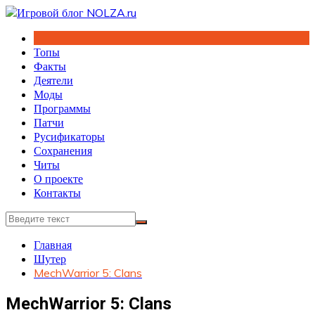
Перейти
к
содержимому
Топы
Факты
Деятели
Моды
Программы
Патчи
Русификаторы
Сохранения
Читы
О проекте
Контакты
Главная
Шутер
MechWarrior 5: Clans
MechWarrior 5: Clans