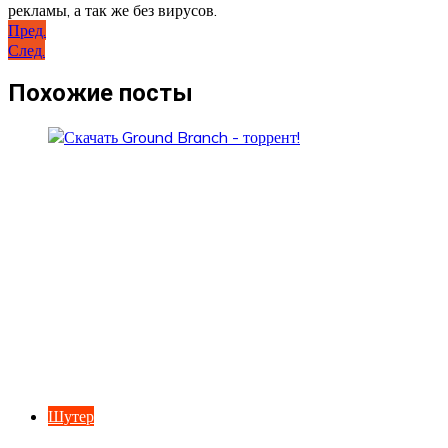
рекламы, а так же без вирусов.
Навигация
Пред.
След.
по
записям
Похожие посты
Шутер