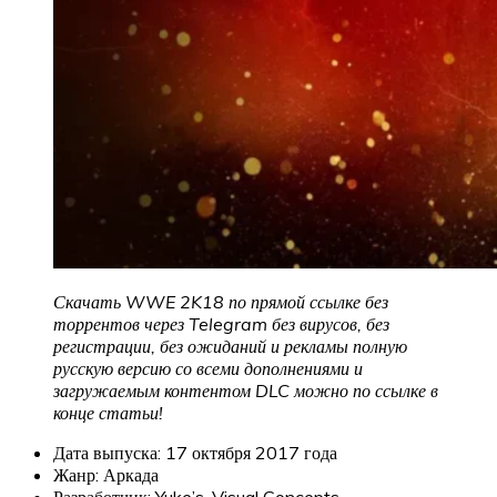
Скачать WWE 2K18 по прямой ссылке без
торрентов через Telegram без вирусов, без
регистрации, без ожиданий и рекламы полную
русскую версию со всеми дополнениями и
загружаемым контентом DLC можно по ссылке в
конце статьи!
Дата выпуска: 17 октября 2017 года
Жанр: Аркада
Разработчик: Yuke’s, Visual Concepts