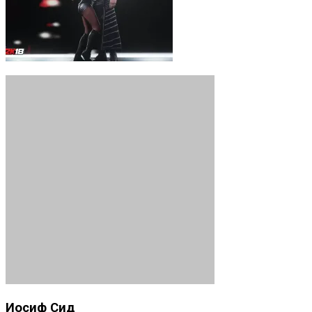
Иосиф Сид