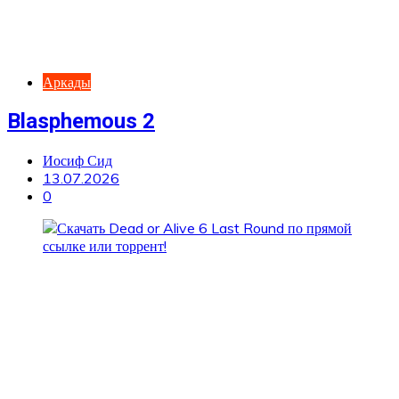
Аркады
Blasphemous 2
Иосиф Сид
13.07.2026
0