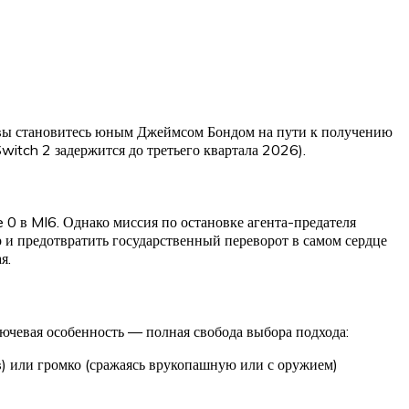
е вы становитесь юным Джеймсом Бондом на пути к получению
witch 2 задержится до третьего квартала 2026).
0 в MI6. Однако миссия по остановке агента-предателя
р и предотвратить государственный переворот в самом сердце
я.
чевая особенность — полная свобода выбора подхода:
в) или громко (сражаясь врукопашную или с оружием)