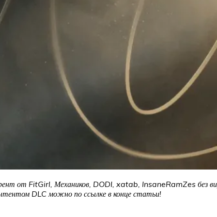
рент от FitGirl, Механиков, DODI, xatab, InsaneRamZes без ви
онтентом DLC можно по ссылке в конце статьи!