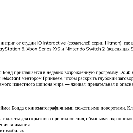
триг от студии IO Interactive (создателей серии Hitman), гд
yStation 5, Xbox Series X/S и Nintendo Switch 2 (версия для S
 Бонд приглашается в недавно возрождённую программу Double 
м reluctant ментором Гринвеем, чтобы раскрыть глубокий загово
амого известного шпиона мира — лживая, предательная и опасна
жеймса Бонда с кинематографичными сюжетными поворотами. Клю
зуя гаджеты для скрытного проникновения, обманывая охраннико
чения внимания
автомобилях