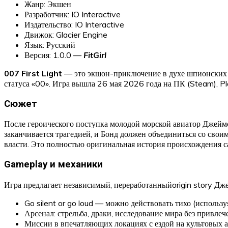
Жанр: Экшен
Разработчик: IO Interactive
Издательство: IO Interactive
Движок: Glacier Engine
Язык: Русский
Версия: 1.0.0 —
FitGirl
007 First Light
— это экшон-приключение в духе шпионских ин
статуса «00». Игра вышла 26 мая 2026 года на ПК (Steam), Pla
Сюжет
После героического поступка молодой морской авиатор Джеймс
заканчивается трагедией, и Бонд должен объединиться со свои
власти. Это полностью оригинальная история происхождения с
Gameplay и механики
Игра предлагает независимый, переработанныйorigin story Д
Go silent or go loud — можно действовать тихо (исполь
Арсенал: стрельба, драки, исследование мира без привле
Миссии в впечатляющих локациях с ездой на культовых 