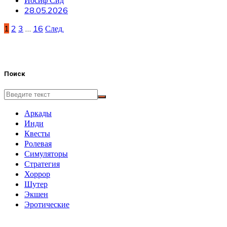
28.05.2026
Пагинация
1
2
3
…
16
След.
записей
Поиск
Аркады
Инди
Квесты
Ролевая
Симуляторы
Стратегия
Хоррор
Шутер
Экшен
Эротические