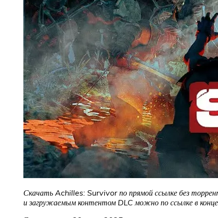
Скачать Achilles: Survivor по прямой ссылке без торрен
и загружаемым контентом DLC можно по ссылке в конце