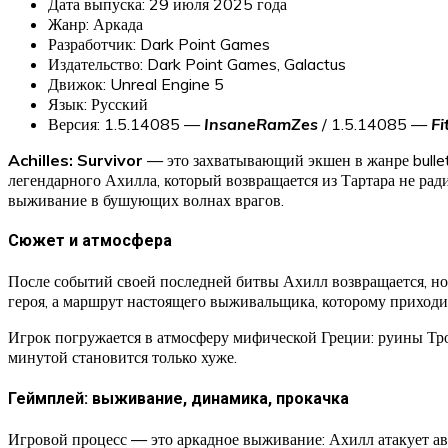
Дата выпуска: 29 июля 2025 года
Жанр: Аркада
Разработчик: Dark Point Games
Издательство: Dark Point Games, Galactus
Движок: Unreal Engine 5
Язык: Русский
Версия: 1.5.14085 —
InsaneRamZes
/ 1.5.14085 —
Fi
Achilles: Survivor
— это захватывающий экшен в жанре bulle
легендарного Ахилла, который возвращается из Тартара не ради
выживание в бушующих волнах врагов.
Сюжет и атмосфера
После событий своей последней битвы Ахилл возвращается, но 
героя, а маршрут настоящего выживальщика, которому приходит
Игрок погружается в атмосферу мифической Греции: руины Тро
минутой становится только хуже.
Геймплей: выживание, динамика, прокачка
Игровой процесс — это аркадное выживание: Ахилл атакует ав