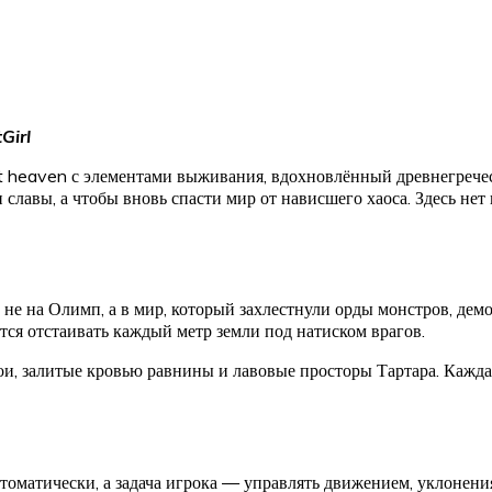
tGirl
t heaven с элементами выживания, вдохновлённый древнегречес
 славы, а чтобы вновь спасти мир от нависшего хаоса. Здесь нет
не на Олимп, а в мир, который захлестнули орды монстров, демо
ся отстаивать каждый метр земли под натиском врагов.
и, залитые кровью равнины и лавовые просторы Тартара. Кажда
томатически, а задача игрока — управлять движением, уклонен