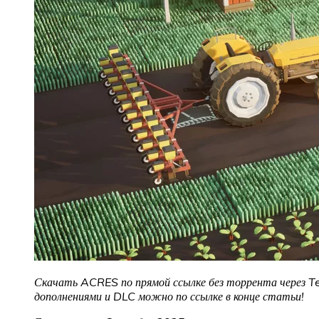
Скачать ACRES по прямой ссылке без торрента через Te
дополнениями и DLC можно по ссылке в конце статьи!