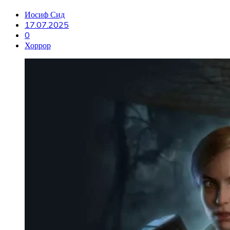
Иосиф Сид
17.07.2025
0
Хоррор