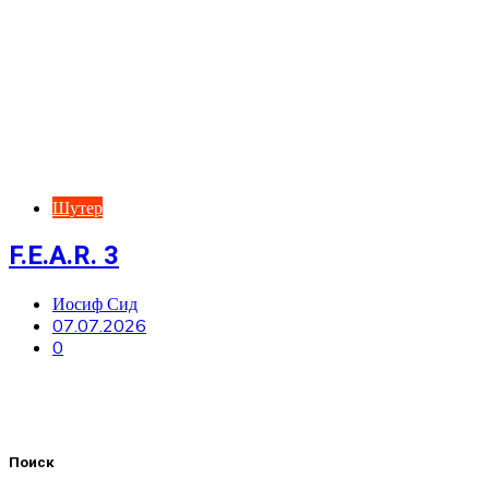
Шутер
F.E.A.R. 3
Иосиф Сид
07.07.2026
0
Поиск