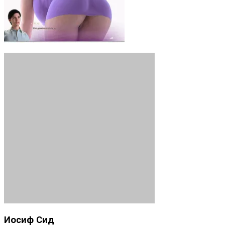
Иосиф Сид