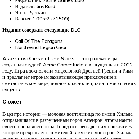
Издатель: tinyBuild
Язык: Русский
Версия: 1.09rc2 (71509)
Издание содержит следующие DLC:
Call Of The Paragons
Northwind Legion Gear
Asterigos: Curse of the Stars
— это ролевая игра,
созданная студией Acme Gamestudio и выпущенная в 2022
году. Игра вдохновлена мифологией Древней Греции и Рима
и предлагает игрокам захватывающее приключение в
фантастическом мире, полном опасностей, тайн и мифических
существ.
Сюжет
В центре истории — молодая воительница по имени Хильда,
отправившаяся в разрушенный город Апейрон, чтобы найти
своего пропавшего отца. Город охвачен древним проклятием,
которое превращает его жителей в жутких монстров. Хильда
должна не только спасти отца, но и раскрыть тайну этого