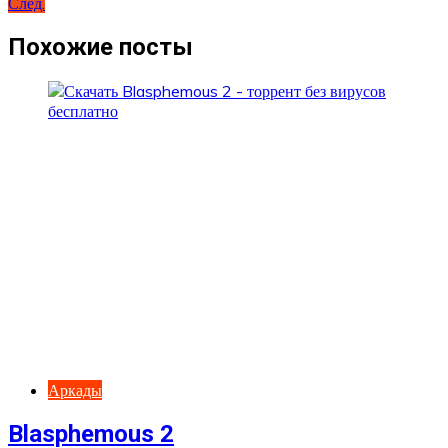
След.
по
записям
Похожие посты
Аркады
Blasphemous 2