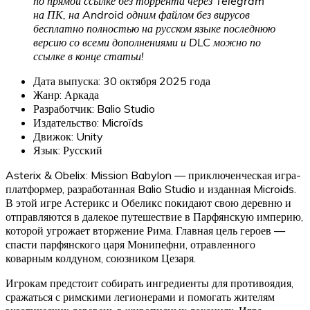
по прямой ссылке без торрента через Telegram
на ПК, на Android одним файлом без вирусов
бесплатно полностью на русском языке последнюю
версию со всеми дополнениями и DLC можно по
ссылке в конце статьи!
Дата выпуска: 30 октября 2025 года
Жанр: Аркада
Разработчик: Balio Studio
Издательство: Microïds
Движок: Unity
Язык: Русский
Asterix & Obelix: Mission Babylon — приключенческая игра-
платформер, разработанная Balio Studio и изданная Microids.
В этой игре Астерикс и Обеликс покидают свою деревню и
отправляются в далекое путешествие в Парфянскую империю,
которой угрожает вторжение Рима. Главная цель героев —
спасти парфянского царя Монипефни, отравленного
коварным колдуном, союзником Цезаря.
Игрокам предстоит собирать ингредиенты для противоядия,
сражаться с римскими легионерами и помогать жителям