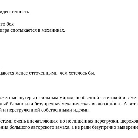
идентичность.
го боя.
 игра спотыкается в механиках.
.
аются менее отточенными, чем хотелось бы.
южетные шутеры с сильным миром, необычной эстетикой и замет
ьный баланс или безупречная механическая вылизанность. А вот
й и перегруженной собственными идеями.
местами очень впечатляющая, но не лишённая перегрузки, шерохо
ния большого авторского замаха, а не ради безупречно выверен