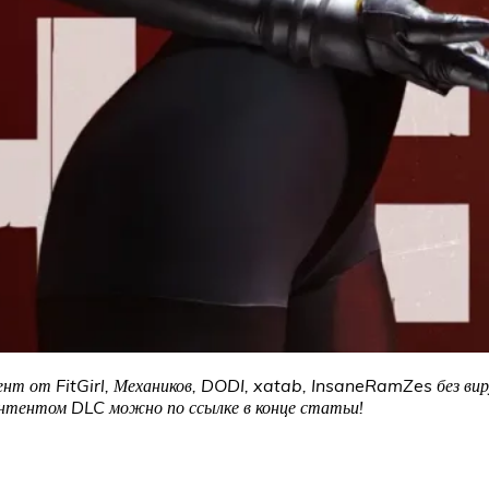
нт от FitGirl, Механиков, DODI, xatab, InsaneRamZes без виру
онтентом DLC можно по ссылке в конце статьи!