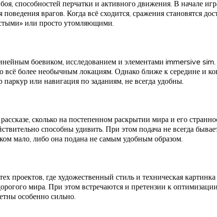
боя, способностей перчатки и активного движения. В начале игр
 поведения врагов. Когда всё сходится, сражения становятся д
лстыми» или просто утомляющими.
инейным боевиком, исследованием и элементами immersive sim. 
 всё более необычным локациям. Однако ближе к середине и ко
 паркур или навигация по заданиям, не всегда удобны.
ассказе, сколько на постепенном раскрытии мира и его странно
твительно способны удивить. При этом подача не всегда бывает
ом мало, либо она подана не самым удобным образом.
 тех проектов, где художественный стиль и техническая картинк
дорогого мира. При этом встречаются и претензии к оптимизац
етны особенно сильно.