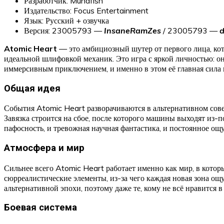
Разработчик: Mundfish
Издательство: Focus Entertainment
Язык: Русский + озвучка
Версия: 23005793 —
InsaneRamZes
/ 23005793 —
Atomic Heart
— это амбициозный шутер от первого лица, кот
идеальной шлифовкой механик. Это игра с яркой личностью: о
иммерсивным приключением, и именно в этом её главная сила 
Общая идея
События Atomic Heart разворачиваются в альтернативном совет
Завязка строится на сбое, после которого машины выходят из-по
пафосность, и тревожная научная фантастика, и постоянное ощ
Атмосфера и мир
Сильнее всего Atomic Heart работает именно как мир, в котор
сюрреалистические элементы, из-за чего каждая новая зона ощ
альтернативной эпохи, поэтому даже те, кому не всё нравится в
Боевая система