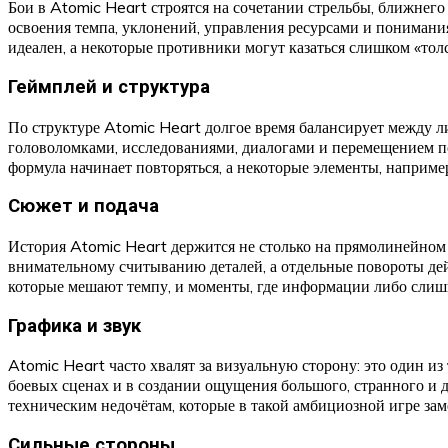
Бои в Atomic Heart строятся на сочетании стрельбы, ближнего 
освоения темпа, уклонений, управления ресурсами и понимания
идеален, а некоторые противники могут казаться слишком «то
Геймплей и структура
По структуре Atomic Heart долгое время балансирует между л
головоломками, исследованиями, диалогами и перемещением по
формула начинает повторяться, а некоторые элементы, например
Сюжет и подача
История Atomic Heart держится не столько на прямолинейном р
внимательному считыванию деталей, а отдельные повороты дейс
которые мешают темпу, и моменты, где информации либо слишк
Графика и звук
Atomic Heart часто хвалят за визуальную сторону: это один из
боевых сценах и в создании ощущения большого, странного и 
техническим недочётам, которые в такой амбициозной игре зам
Сильные стороны