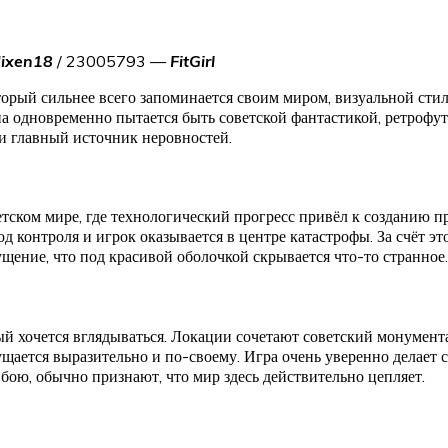
dixen18
/ 23005793 —
FitGirl
орый сильнее всего запоминается своим миром, визуальной стил
на одновременно пытается быть советской фантастикой, ретрофу
и главный источник неровностей.
ском мире, где технологический прогресс привёл к созданию пр
д контроля и игрок оказывается в центре катастрофы. За счёт эт
ущение, что под красивой оболочкой скрывается что-то странное.
ый хочется вглядываться. Локации сочетают советский монумент
ущается выразительно и по-своему. Игра очень уверенно делает 
 бою, обычно признают, что мир здесь действительно цепляет.