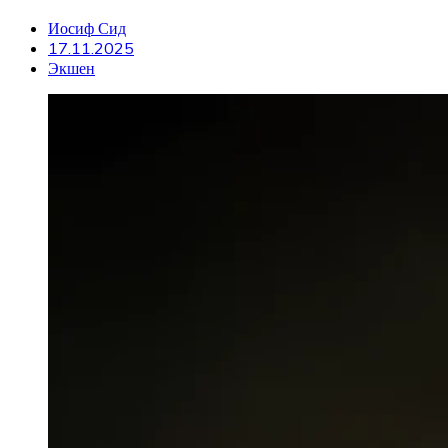
Иосиф Сид
17.11.2025
Экшен