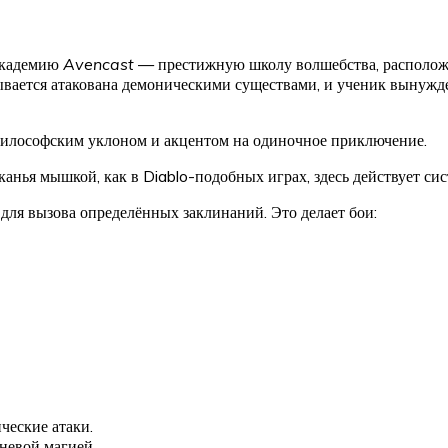
 академию
Avencast
— престижную школу волшебства, расположен
зывается атакована демоническими существами, и ученик вынужд
 философским уклоном и акцентом на одиночное приключение.
канья мышкой, как в Diablo-подобных играх, здесь действует си
я вызова определённых заклинаний. Это делает бои:
ческие атаки.
невой магией.