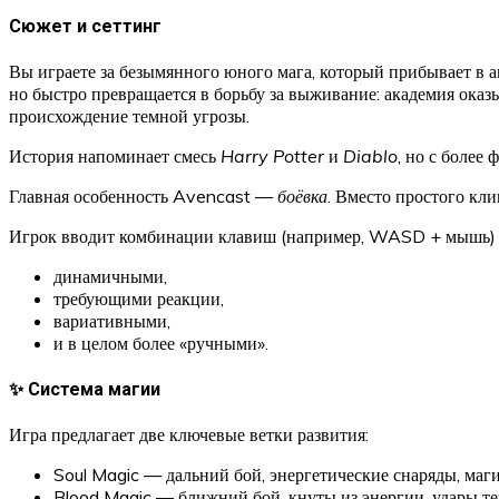
Сюжет и сеттинг
Вы играете за безымянного юного мага, который прибывает в
но быстро превращается в борьбу за выживание: академия ока
происхождение темной угрозы.
История напоминает смесь
Harry Potter
и
Diablo
, но с более
Главная особенность Avencast —
боёвка
. Вместо простого кли
Игрок вводит комбинации клавиш (например, WASD + мышь) дл
динамичными,
требующими реакции,
вариативными,
и в целом более «ручными».
✨ Система магии
Игра предлагает две ключевые ветки развития:
Soul Magic — дальний бой, энергетические снаряды, маги
Blood Magic — ближний бой, кнуты из энергии, удары те