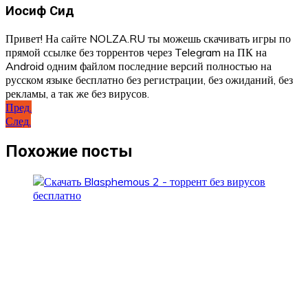
Иосиф Сид
Привет! На сайте NOLZA.RU ты можешь скачивать игры по
прямой ссылке без торрентов через Telegram на ПК на
Android одним файлом последние версий полностью на
русском языке бесплатно без регистрации, без ожиданий, без
рекламы, а так же без вирусов.
Навигация
Пред.
След.
по
записям
Похожие посты