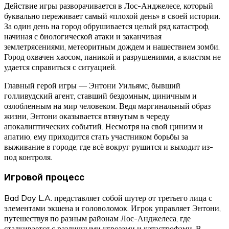
Действие игры разворачивается в Лос-Анджелесе, который
буквально переживает самый «плохой день» в своей истории.
За один день на город обрушивается целый ряд катастроф,
начиная с биологической атаки и заканчивая
землетрясениями, метеоритным дождем и нашествием зомби.
Город охвачен хаосом, паникой и разрушениями, а властям не
удается справиться с ситуацией.
Главный герой игры — Энтони Уильямс, бывший
голливудский агент, ставший бездомным, циничным и
озлобленным на мир человеком. Ведя маргинальный образ
жизни, Энтони оказывается втянутым в череду
апокалиптических событий. Несмотря на свой цинизм и
апатию, ему приходится стать участником борьбы за
выживание в городе, где всё вокруг рушится и выходит из-
под контроля.
Игровой процесс
Bad Day L.A. представляет собой шутер от третьего лица с
элементами экшена и головоломок. Игрок управляет Энтони,
путешествуя по разным районам Лос-Анджелеса, где
сталкивается с различными угрозами и катастрофами. В