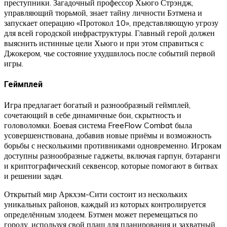
преступники. Загадочный профессор Хьюго Стрэндж,
управляющий тюрьмой, знает тайну личности Бэтмена и
запускает операцию «Протокол 10», представляющую угрозу
для всей городской инфраструктуры. Главный герой должен
выяснить истинные цели Хьюго и при этом справиться с
Джокером, чье состояние ухудшилось после событий первой
игры.
Геймплей
Игра предлагает богатый и разнообразный геймплей,
сочетающий в себе динамичные бои, скрытность и
головоломки. Боевая система FreeFlow Combat была
усовершенствована, добавив новые приёмы и возможность
борьбы с несколькими противниками одновременно. Игрокам
доступны разнообразные гаджеты, включая гарпун, бэтаранги
и криптографический секвенсор, которые помогают в битвах
и решении задач.
Открытый мир Аркхэм-Сити состоит из нескольких
уникальных районов, каждый из которых контролируется
определённым злодеем. Бэтмен может перемещаться по
городу, используя свой плащ для планирования и захватный