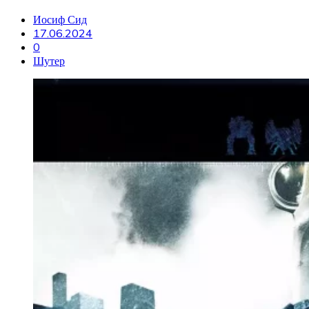
Иосиф Сид
17.06.2024
0
Шутер