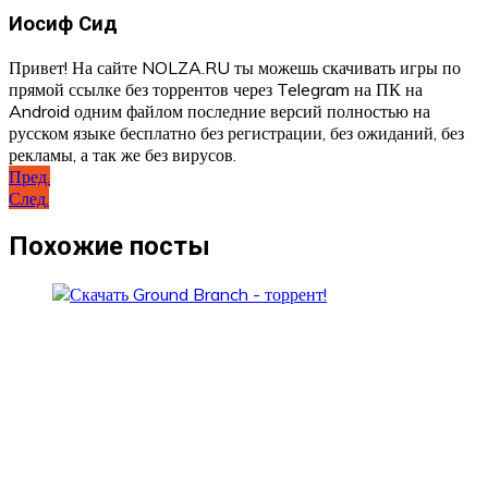
Иосиф Сид
Привет! На сайте NOLZA.RU ты можешь скачивать игры по
прямой ссылке без торрентов через Telegram на ПК на
Android одним файлом последние версий полностью на
русском языке бесплатно без регистрации, без ожиданий, без
рекламы, а так же без вирусов.
Навигация
Пред.
След.
по
записям
Похожие посты