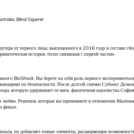
tralia, Blind Squirrel
утера от первого лица, выпущенного в 2016 году в составе сбо
аматическая история, тесно связанная с первой частью.
ьного BioShock. Вы берете на себя роль первого экспериментал
жающими их безопасности. После долгой спячки Субъект Дельта 
ора, которую удерживает ее мать, фанатичная идеалистка София
и любви. Решения, которые вы принимаете в отношении Маленьки
и финал.
нала, но добавляет новые элементы, расширяющие возможности