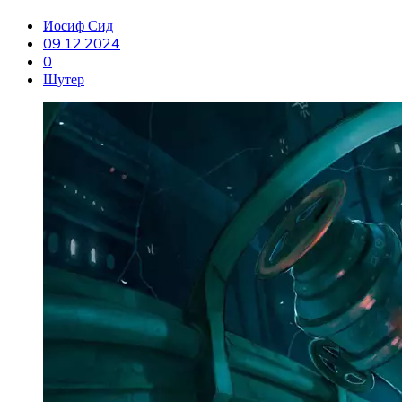
Иосиф Сид
09.12.2024
0
Шутер