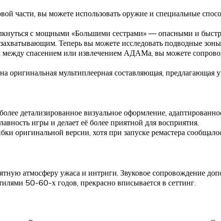
ервой части, вы можете использовать оружие и специальные спос
толкнуться с мощными «Большими сестрами» — опасными и быст
 захватывающим. Теперь вы можете исследовать подводные зоны з
а между спасением или извлечением АДАМа, вы можете сопрово
лена оригинальная мультиплеерная составляющая, предлагающая 
более детализированное визуальное оформление, адаптированно
вность игры и делает её более приятной для восприятия.
и оригинальной версии, хотя при запуске ремастера сообщалос
оятную атмосферу ужаса и интриги. Звуковое сопровождение доп
тилями 50-60-х годов, прекрасно вписывается в сеттинг.