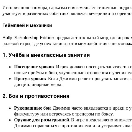
История полна юмора, сарказма и высмеивает типичные подро
участвует в различных событиях, включая вечеринки и соревно
Геймплей и механики
Bully: Scholarship Edition предлагает открытый мир, где иг
ролевой игры, где успех зависит от взаимодействия с персона
1.
Учёба и внеклассные занятия
Посещение уроков
. Игрок должен посещать занятия, та
новые приёмы в бою, улучшенные отношения с ученикам
Прогул уроков
. Если Джимми решит прогулять занятия, е
дисциплинарные меры.
2.
Бои и противостояния
Рукопашные бои
. Джимми часто ввязывается в драки с 
физкультуру или встречаясь с тренером по боксу.
Оружие для розыгрышей
. В игре представлено множест
Джимми справляться с противниками или устраивать шал