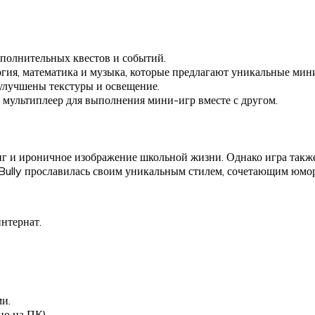
дополнительных квестов и событий.
логия, математика и музыка, которые предлагают уникальные мин
улучшены текстуры и освещение.
й мультиплеер для выполнения мини-игр вместе с другом.
нг и ироничное изображение школьной жизни. Однако игра такж
, Bully прославилась своим уникальным стилем, сочетающим юмор
нтернат.
и.
но на ПК).