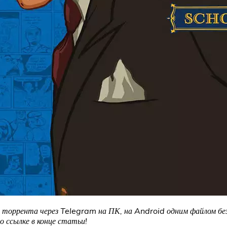
ез торрента через Telegram на ПК, на Android одним файлом без
 ссылке в конце статьи!