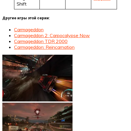
Shift
Другие игры этой серии:
Carmageddon
Carmageddon 2: Carpocalypse Now
Carmageddon TDR 2000
Carmageddon: Reincarnation