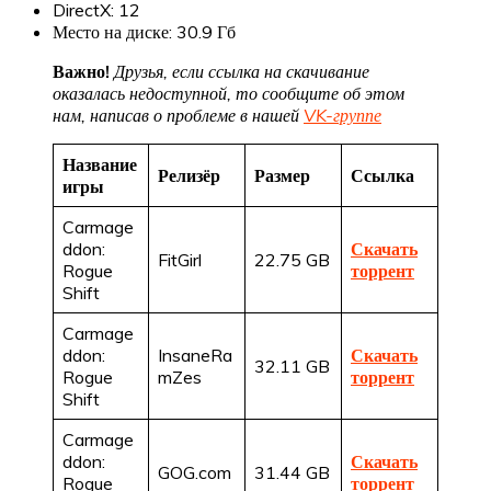
DirectX: 12
Место на диске: 30.9 Гб
Важно!
Друзья, если ссылка на скачивание
оказалась недоступной, то сообщите об этом
нам, написав о проблеме в нашей
VK-группе
Название
Релизёр
Размер
Ссылка
игры
Carmage
ddon:
Скачать
FitGirl
22.75 GB
Rogue
торрент
Shift
Carmage
ddon:
InsaneRa
Скачать
32.11 GB
Rogue
mZes
торрент
Shift
Carmage
ddon:
Скачать
GOG.com
31.44 GB
Rogue
торрент