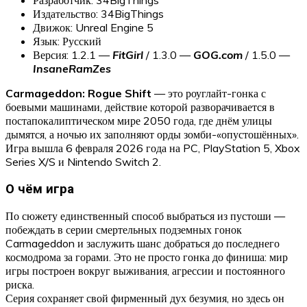
Издательство: 34BigThings
Движок: Unreal Engine 5
Язык: Русский
Версия: 1.2.1 —
FitGirl
/ 1.3.0 —
GOG.com
/ 1.5.0 —
InsaneRamZes
Carmageddon: Rogue Shift
— это роуглайт-гонка с
боевыми машинами, действие которой разворачивается в
постапокалиптическом мире 2050 года, где днём улицы
дымятся, а ночью их заполняют орды зомби-«опустошённых».
Игра вышла 6 февраля 2026 года на PC, PlayStation 5, Xbox
Series X/S и Nintendo Switch 2.
О чём игра
По сюжету единственный способ выбраться из пустоши —
побеждать в серии смертельных подземных гонок
Carmageddon и заслужить шанс добраться до последнего
космодрома за горами. Это не просто гонка до финиша: мир
игры построен вокруг выживания, агрессии и постоянного
риска.
Серия сохраняет свой фирменный дух безумия, но здесь он