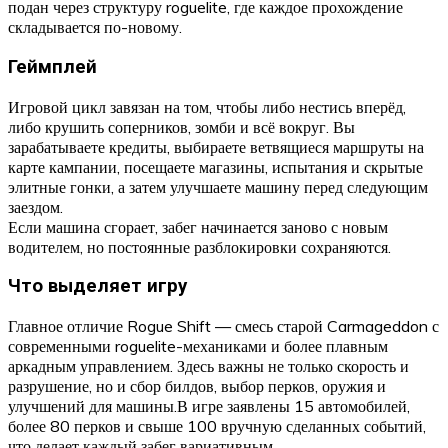
подан через структуру roguelite, где каждое прохождение
складывается по-новому.
Геймплей
Игровой цикл завязан на том, чтобы либо нестись вперёд,
либо крушить соперников, зомби и всё вокруг. Вы
зарабатываете кредиты, выбираете ветвящиеся маршруты на
карте кампании, посещаете магазины, испытания и скрытые
элитные гонки, а затем улучшаете машину перед следующим
заездом.
Если машина сгорает, забег начинается заново с новым
водителем, но постоянные разблокировки сохраняются.
Что выделяет игру
Главное отличие Rogue Shift — смесь старой Carmageddon с
современными roguelite-механиками и более плавным
аркадным управлением. Здесь важны не только скорость и
разрушение, но и сбор билдов, выбор перков, оружия и
улучшений для машины.В игре заявлены 15 автомобилей,
более 80 перков и свыше 100 вручную сделанных событий,
что делает каждый забег вариативным.