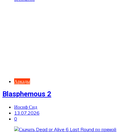
Аркады
Blasphemous 2
Иосиф Сид
13.07.2026
0