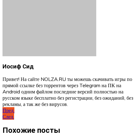
Иосиф Сид
Привет! На сайте NOLZA.RU ты можешь скачивать игры по
прямой ссылке без торрентов через Telegram на ПК на
Android одним файлом последние версий полностью на
русском языке бесплатно без регистрации, без ожиданий, без
рекламы, а так же без вирусов.
Навигация
Пред.
След.
по
записям
Похожие посты