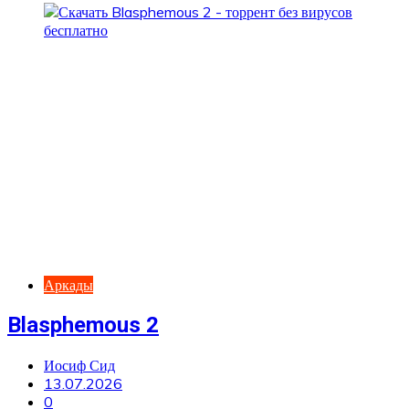
Аркады
Blasphemous 2
Иосиф Сид
13.07.2026
0