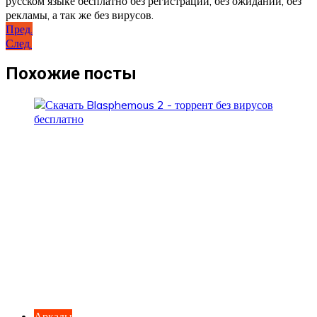
русском языке бесплатно без регистрации, без ожиданий, без
рекламы, а так же без вирусов.
Навигация
Пред.
След.
по
записям
Похожие посты
Аркады