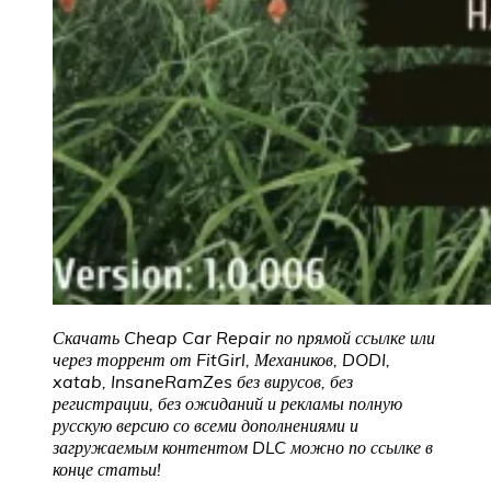
Скачать Cheap Car Repair по прямой ссылке или
через торрент от FitGirl, Механиков, DODI,
xatab, InsaneRamZes без вирусов, без
регистрации, без ожиданий и рекламы полную
русскую версию со всеми дополнениями и
загружаемым контентом DLC можно по ссылке в
конце статьи!