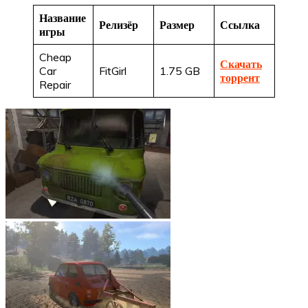
Название
Релизёр
Размер
Ссылка
игры
Cheap
Скачать
Car
FitGirl
1.75 GB
торрент
Repair