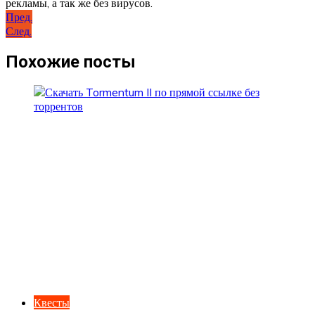
рекламы, а так же без вирусов.
Навигация
Пред.
След.
по
записям
Похожие посты
Квесты