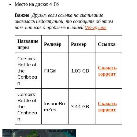
Место на диске: 4 Гб
Важно!
Друзья, если ссылка на скачивание
оказалась недоступной, то сообщите об этом
нам, написав о проблеме в нашей
VK-группе
Название
Релизёр
Размер
Ссылка
игры
Corsairs:
Battle of
Скачать
the
FitGirl
1.03 GB
торрент
Caribbea
n
Corsairs:
Battle of
InsaneRa
Скачать
the
3.44 GB
mZes
торрент
Caribbea
n