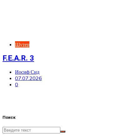
Шутер
F.E.A.R. 3
Иосиф Сид
07.07.2026
0
Поиск