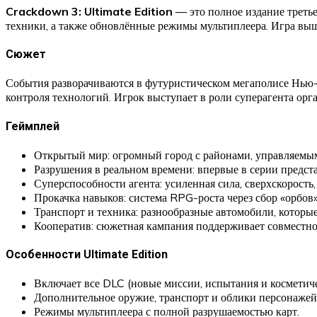
Crackdown 3: Ultimate Edition
— это полное издание треть
техники, а также обновлённые режимы мультиплеера. Игра в
Сюжет
События разворачиваются в футуристическом мегаполисе Нью-
контроля технологий. Игрок выступает в роли суперагента ор
Геймплей
Открытый мир: огромный город с районами, управляемы
Разрушения в реальном времени: впервые в серии предст
Суперспособности агента: усиленная сила, сверхскорость
Прокачка навыков: система RPG-роста через сбор «орбов
Транспорт и техника: разнообразные автомобили, котор
Кооператив: сюжетная кампания поддерживает совместно
Особенности Ultimate Edition
Включает все DLC (новые миссии, испытания и косметиче
Дополнительное оружие, транспорт и облики персонажей
Режимы мультиплеера с полной разрушаемостью карт.