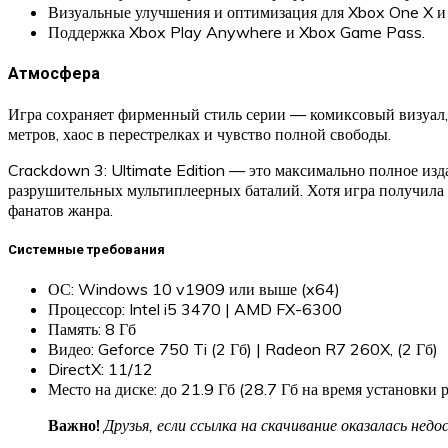
Визуальные улучшения и оптимизация для Xbox One X и
Поддержка Xbox Play Anywhere и Xbox Game Pass.
Атмосфера
Игра сохраняет фирменный стиль серии — комиксовый визуал,
метров, хаос в перестрелках и чувство полной свободы.
Crackdown 3: Ultimate Edition — это максимально полное издан
разрушительных мультиплеерных баталий. Хотя игра получила 
фанатов жанра.
Системные требования
ОС: Windows 10 v1909 или выше (x64)
Процессор: Intel i5 3470 | AMD FX-6300
Память: 8 Гб
Видео: Geforce 750 Ti (2 Гб) | Radeon R7 260X, (2 Гб)
DirectX: 11/12
Место на диске: до 21.9 Гб (28.7 Гб на время установки 
Важно!
Друзья, если ссылка на скачивание оказалась не