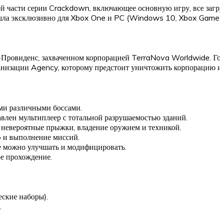
ей части серии Crackdown, включающее основную игру, все заг
ышла эксклюзивно для Xbox One и PC (Windows 10, Xbox Game
Провиденс, захваченном корпорацией TerraNova Worldwide. Гор
ганизации Agency, которому предстоит уничтожить корпорацию и
ми различными боссами.
авлен мультиплеер с тотальной разрушаемостью зданий.
, невероятные прыжки, владение оружием и техникой.
» и выполнение миссий.
ые можно улучшать и модифицировать.
е прохождение.
ские наборы).
.