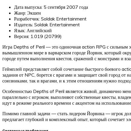
Дата выпуска: 5 сентября 2007 года
Жанр: Экшен
Разработчик: Soldak Entertainment
Издатель: Soldak Entertainment
Язык: Английский
Версия: 1.019 (20799)
Игра Depths of Peril — это одиночная action RPG с сильным 
вымышленном мире в варварском городе Йорвик, который окруж
городе путем выполнения квестов, сражений с монстрами и вз
Геймплей представляет собой сочетание быстрого боевого act
задания от NPC, борется с врагами и защищает свой город от 
союзниками, так и врагами, и к этим отношениям нужно подхо
Особенностью Depths of Peril является живой, динамично мен
параллельно с игроком, выполняют собственные квесты, владе
идут в режиме реального времени с акцентом на использовани
Помимо главной задачи — стать лидером Йорвика — игрок долж
предлагает глубокий и комплексный опыт, который сочетает эл
Системные требования