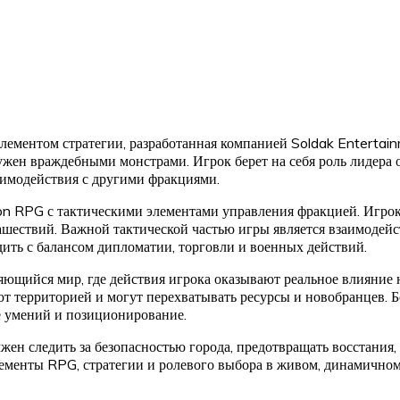
элементом стратегии, разработанная компанией Soldak Entertai
ен враждебными монстрами. Игрок берет на себя роль лидера о
аимодействия с другими фракциями.
ion RPG с тактическими элементами управления фракцией. Игро
нашествий. Важной тактической частью игры является взаимодей
дить с балансом дипломатии, торговли и военных действий.
яющийся мир, где действия игрока оказывают реальное влияние 
ют территорией и могут перехватывать ресурсы и новобранцев.
е умений и позиционирование.
ен следить за безопасностью города, предотвращать восстания,
ементы RPG, стратегии и ролевого выбора в живом, динамичном 