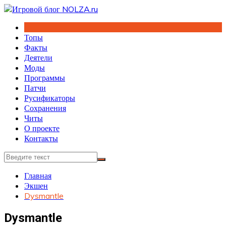
Перейти
к
содержимому
Топы
Факты
Деятели
Моды
Программы
Патчи
Русификаторы
Сохранения
Читы
О проекте
Контакты
Главная
Экшен
Dysmantle
Dysmantle