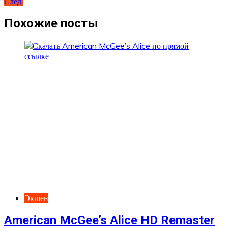
След.
по
записям
Похожие посты
Экшен
American McGee’s Alice HD Remaster