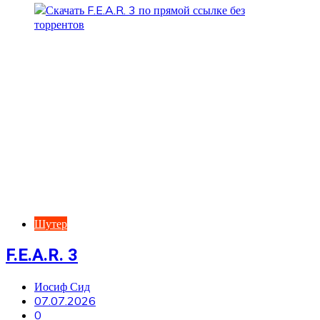
Шутер
F.E.A.R. 3
Иосиф Сид
07.07.2026
0