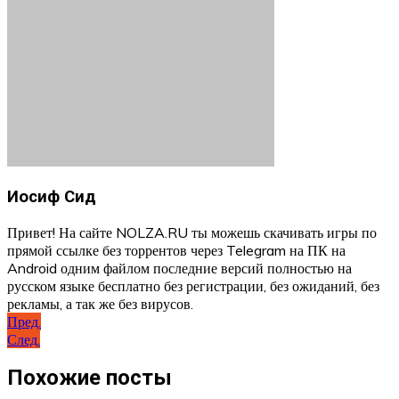
Иосиф Сид
Привет! На сайте NOLZA.RU ты можешь скачивать игры по
прямой ссылке без торрентов через Telegram на ПК на
Android одним файлом последние версий полностью на
русском языке бесплатно без регистрации, без ожиданий, без
рекламы, а так же без вирусов.
Навигация
Пред.
След.
по
записям
Похожие посты