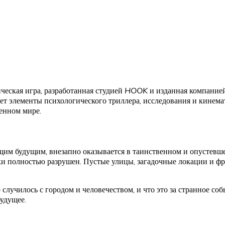
еская игра, разработанная студией
HOOK
и изданная компание
ает элементы психологического триллера, исследования и кине
енном мире.
щим будущим, внезапно оказывается в таинственном и опустевшем
ески полностью разрушен. Пустые улицы, загадочные локации и ф
 случилось с городом и человечеством, и что это за странное со
удущее.