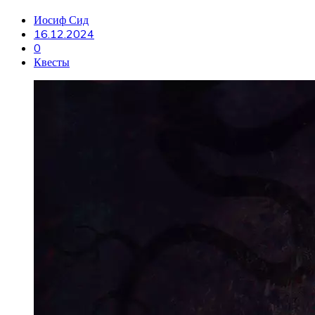
Иосиф Сид
16.12.2024
0
Квесты