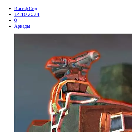
Иосиф Сид
14.10.2024
0
Аркады