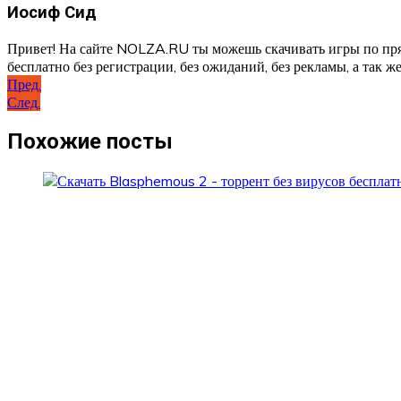
Иосиф Сид
Привет! На сайте NOLZA.RU ты можешь скачивать игры по пря
бесплатно без регистрации, без ожиданий, без рекламы, а так же
Навигация
Пред.
След.
по
записям
Похожие посты