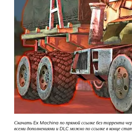
Скачать Ex Machina по прямой ссылке без торрента чер
всеми дополнениями и DLC можно по ссылке в конце стат