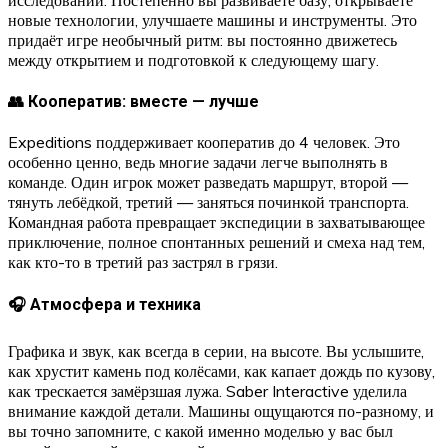
исследовании. Постепенно вы развиваете базу, открываете
новые технологии, улучшаете машины и инструменты. Это
придаёт игре необычный ритм: вы постоянно движетесь
между открытием и подготовкой к следующему шагу.
👥 Кооператив: вместе — лучше
Expeditions поддерживает кооператив до 4 человек. Это
особенно ценно, ведь многие задачи легче выполнять в
команде. Один игрок может разведать маршрут, второй —
тянуть лебёдкой, третий — заняться починкой транспорта.
Командная работа превращает экспедиции в захватывающее
приключение, полное спонтанных решений и смеха над тем,
как кто-то в третий раз застрял в грязи.
🎧 Атмосфера и техника
Графика и звук, как всегда в серии, на высоте. Вы услышите,
как хрустит камень под колёсами, как капает дождь по кузову,
как трескается замёрзшая лужа. Saber Interactive уделила
внимание каждой детали. Машины ощущаются по-разному, и
вы точно запомните, с какой именно моделью у вас был