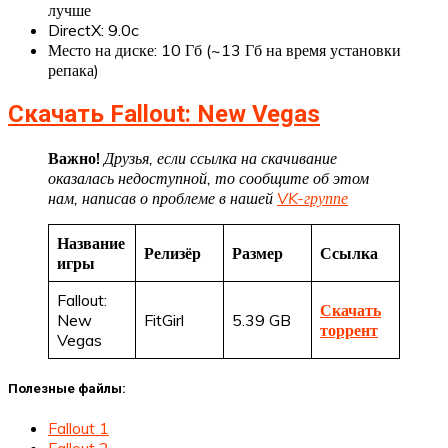
лучше
DirectX: 9.0c
Место на диске: 10 Гб (~13 Гб на время установки
репака)
Скачать Fallout: New Vegas
Важно!
Друзья, если ссылка на скачивание
оказалась недоступной, то сообщите об этом
нам, написав о проблеме в нашей
VK-группе
Название
Релизёр
Размер
Ссылка
игры
Fallout:
Скачать
New
FitGirl
5.39 GB
торрент
Vegas
Полезные файлы:
Fallout 1