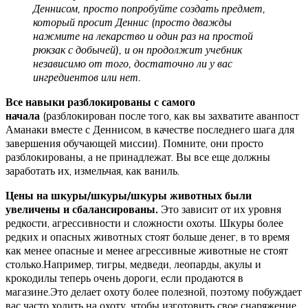
Деннисом, просто попробуйте создать предмет,
который просит Деннис (просто дважды
нажмите на лекарство и один раз на простой
рюкзак с добычей), и он продолжит учебник
независимо от того, достаточно ли у вас
ингредиентов или нет.
Все навыки разблокированы с самого
начала
(разблокирован после того, как вы захватите аванпост
Аманаки вместе с Деннисом, в качестве последнего шага для
завершения обучающей миссии). Помните, они просто
разблокированы, а не принадлежат. Вы все еще должны
заработать их, измельчая, как ваниль.
Цены на шкуры/шкуры/шкуры животных были
увеличены и сбалансированы.
Это зависит от их уровня
редкости, агрессивности и сложности охоты. Шкуры более
редких и опасных животных стоят больше денег, в то время
как менее опасные и менее агрессивные животные не стоят
столько.Например, тигры, медведи, леопарды, акулы и
крокодилы теперь очень дороги, если продаются в
магазине.Это делает охоту более полезной, поэтому побуждает
вас часто ходить на охоту, чтобы изготовить свое снаряжение