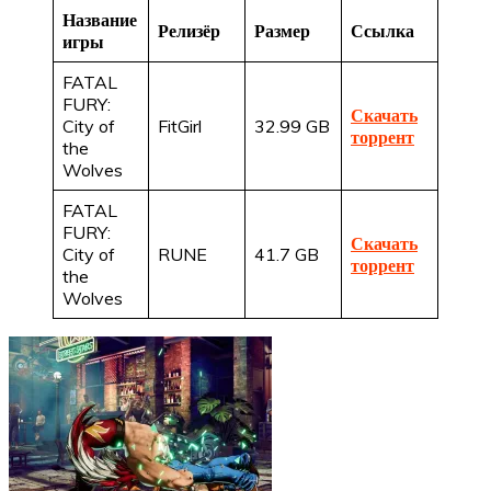
Название
Релизёр
Размер
Ссылка
игры
FATAL
FURY:
Скачать
City of
FitGirl
32.99 GB
торрент
the
Wolves
FATAL
FURY:
Скачать
City of
RUNE
41.7 GB
торрент
the
Wolves