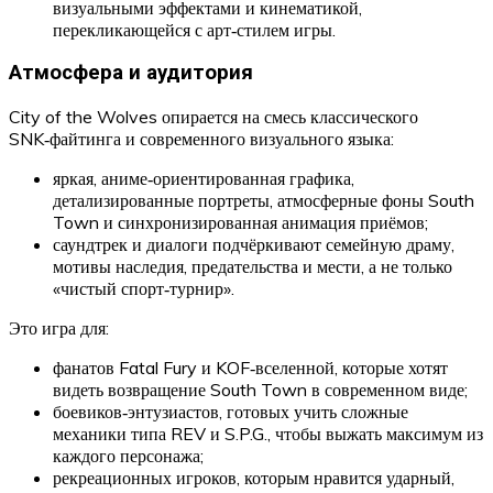
визуальными эффектами и кинематикой,
перекликающейся с арт‑стилем игры.
Атмосфера и аудитория
City of the Wolves опирается на смесь классического
SNK‑файтинга и современного визуального языка:
яркая, аниме‑ориентированная графика,
детализированные портреты, атмосферные фоны South
Town и синхронизированная анимация приёмов;
саундтрек и диалоги подчёркивают семейную драму,
мотивы наследия, предательства и мести, а не только
«чистый спорт‑турнир».
Это игра для:
фанатов Fatal Fury и KOF‑вселенной, которые хотят
видеть возвращение South Town в современном виде;
боевиков‑энтузиастов, готовых учить сложные
механики типа REV и S.P.G., чтобы выжать максимум из
каждого персонажа;
рекреационных игроков, которым нравится ударный,