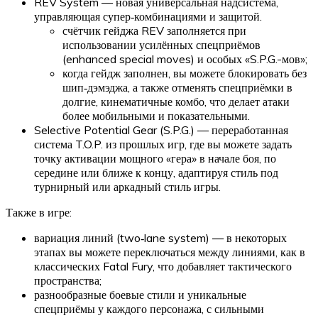
REV System — новая универсальная надсистема,
управляющая супер‑комбинациями и защитой.
счётчик гейджа REV заполняется при
использовании усилённых спецприёмов
(enhanced special moves) и особых «S.P.G.-мов»;
когда гейдж заполнен, вы можете блокировать без
шип‑дэмэджа, а также отменять спецприёмки в
долгие, кинематичные комбо, что делает атаки
более мобильными и показательными.
Selective Potential Gear (S.P.G.) — переработанная
система T.O.P. из прошлых игр, где вы можете задать
точку активации мощного «гера» в начале боя, по
середине или ближе к концу, адаптируя стиль под
турнирный или аркадный стиль игры.
Также в игре:
вариация линий (two‑lane system) — в некоторых
этапах вы можете переключаться между линиями, как в
классических Fatal Fury, что добавляет тактического
пространства;
разнообразные боевые стили и уникальные
спецприёмы у каждого персонажа, с сильными