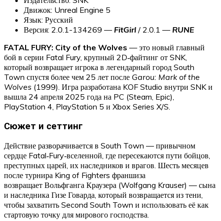
Движок: Unreal Engine 5
Язык: Русский
Версия: 2.0.1-134269 —
FitGirl
/ 2.0.1 —
RUNE
FATAL FURY: City of the Wolves
— это новый главный
бой в серии Fatal Fury, крупный 2D‑файтинг от SNK,
который возвращает игрока в легендарный город South
Town спустя более чем 25 лет после
Garou: Mark of the
Wolves
(1999). Игра разработана KOF Studio внутри SNK и
вышла 24 апреля 2025 года на PC (Steam, Epic),
PlayStation 4, PlayStation 5 и Xbox Series X/S.
Сюжет и сеттинг
Действие разворачивается в South Town — привычном
сердце Fatal‑Fury‑вселенной, где пересекаются пути бойцов,
преступных царей, их наследников и врагов. Шесть месяцев
после турнира King of Fighters франшиза
возвращает Вольфганга Краузера (Wolfgang Krauser) — сына
и наследника Гизе Говарда, который возвращается из тени,
чтобы захватить Second South Town и использовать её как
стартовую точку для мирового господства.