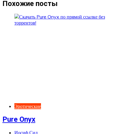
записям
Похожие посты
Эротические
Pure Onyx
Иосиф Сид