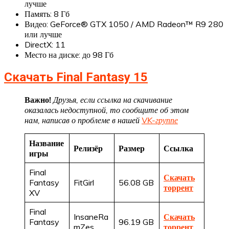
лучше
Память: 8 Гб
Видео: GeForce® GTX 1050 / AMD Radeon™ R9 280
или лучше
DirectX: 11
Место на диске: до 98 Гб
Скачать Final Fantasy 15
Важно!
Друзья, если ссылка на скачивание
оказалась недоступной, то сообщите об этом
нам, написав о проблеме в нашей
VK-группе
Название
Релизёр
Размер
Ссылка
игры
Final
Скачать
Fantasy
FitGirl
56.08 GB
торрент
XV
Final
InsaneRa
Скачать
Fantasy
96.19 GB
mZes
торрент