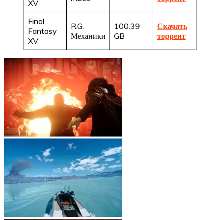
XV
Final
R.G.
100.39
Скачать
Fantasy
Механики
GB
торрент
XV