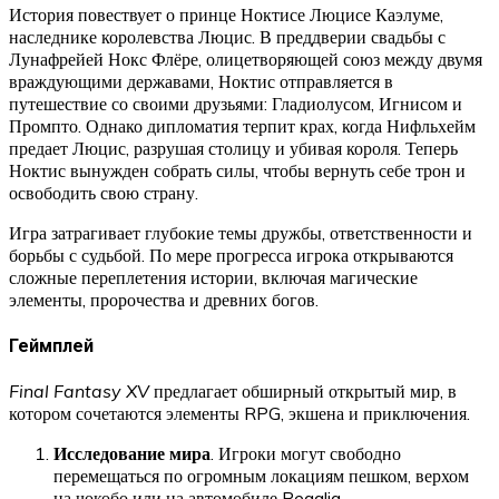
История повествует о принце Ноктисе Люцисе Каэлуме,
наследнике королевства Люцис. В преддверии свадьбы с
Лунафрейей Нокс Флёре, олицетворяющей союз между двумя
враждующими державами, Ноктис отправляется в
путешествие со своими друзьями: Гладиолусом, Игнисом и
Промпто. Однако дипломатия терпит крах, когда Нифльхейм
предает Люцис, разрушая столицу и убивая короля. Теперь
Ноктис вынужден собрать силы, чтобы вернуть себе трон и
освободить свою страну.
Игра затрагивает глубокие темы дружбы, ответственности и
борьбы с судьбой. По мере прогресса игрока открываются
сложные переплетения истории, включая магические
элементы, пророчества и древних богов.
Геймплей
Final Fantasy XV
предлагает обширный открытый мир, в
котором сочетаются элементы RPG, экшена и приключения.
Исследование мира
. Игроки могут свободно
перемещаться по огромным локациям пешком, верхом
на чокобо или на автомобиле Regalia.