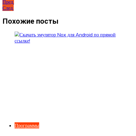
Навигация
Пред.
След.
по
записям
Похожие посты
Программы