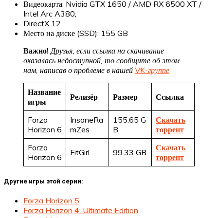
Видеокарта: Nvidia GTX 1650 / AMD RX 6500 XT /
Intel Arc A380,
DirectX 12
Место на диске (SSD): 155 GB
Важно!
Друзья, если ссылка на скачивание
оказалась недоступной, то сообщите об этом
нам, написав о проблеме в нашей
VK-группе
Название
Релизёр
Размер
Ссылка
игры
Forza
InsaneRa
155.65 G
Скачать
Horizon 6
mZes
B
торрент
Forza
Скачать
FitGirl
99.33 GB
Horizon 6
торрент
Другие игры этой серии:
Forza Horizon 5
Forza Horizon 4: Ultimate Edition