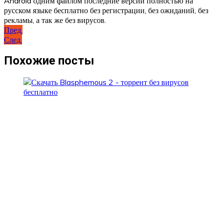
Android одним файлом последние версий полностью на
русском языке бесплатно без регистрации, без ожиданий, без
рекламы, а так же без вирусов.
Навигация
Пред.
След.
по
записям
Похожие посты