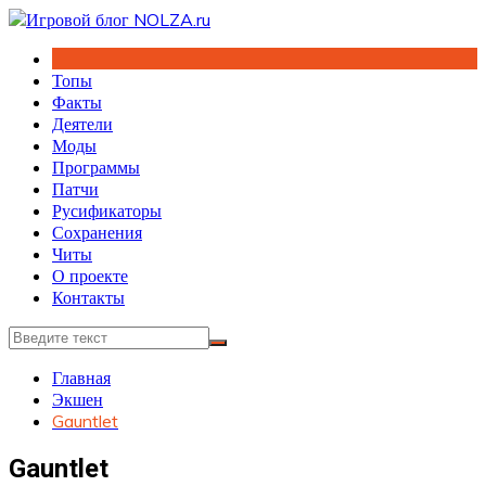
Перейти
к
содержимому
Топы
Факты
Деятели
Моды
Программы
Патчи
Русификаторы
Сохранения
Читы
О проекте
Контакты
Главная
Экшен
Gauntlet
Gauntlet