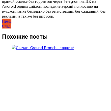
прямой ссылке без торрентов через Telegram на ПК на
Android одним файлом последние версий полностью на
русском языке бесплатно без регистрации, без ожиданий, без
рекламы, а так же без вирусов.
Навигация
Пред.
След.
по
записям
Похожие посты