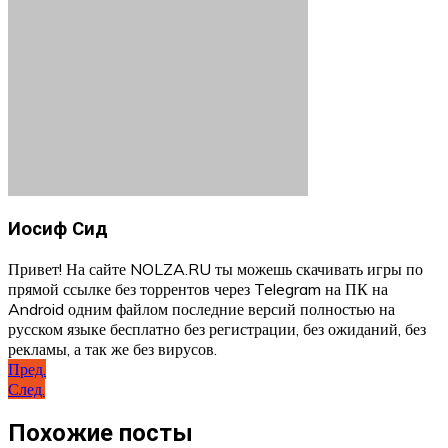
Иосиф Сид
Привет! На сайте NOLZA.RU ты можешь скачивать игры по
прямой ссылке без торрентов через Telegram на ПК на
Android одним файлом последние версий полностью на
русском языке бесплатно без регистрации, без ожиданий, без
рекламы, а так же без вирусов.
Навигация
Пред.
След.
по
записям
Похожие посты