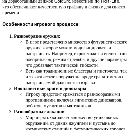
на доработанный движок GoldSrc, известный по Half-Life,
что обеспечивает качественную графику и физику для своего
времени.
Особенности игрового процесса:
Разнообразие оружия:
В игре представлено множество футуристического
оружия, которое можно модифицировать и
настраивать. Например, игрок может изменять тип
боеприпасов, режим стрельбы и другие параметры,
что добавляет тактической гибкости.
Есть как традиционные бластеры и пистолеты, так
и экзотическое вооружение вроде гранатометов с
настраиваемой дальностью взрыва.
Инопланетные враги и динозавры:
Игроку предстоит сражаться с разнообразными
противниками, включая гигантских динозавров,
роботов, мутантов и мятежников.
Разнообразные локации:
Мир игры охватывает множество уникальных
окружений, от диких джунглей и пустынь до
космических станций и футуристических городов.