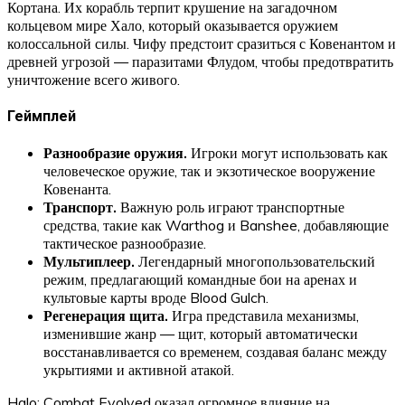
Кортана. Их корабль терпит крушение на загадочном
кольцевом мире Хало, который оказывается оружием
колоссальной силы. Чифу предстоит сразиться с Ковенантом и
древней угрозой — паразитами Флудом, чтобы предотвратить
уничтожение всего живого.
Геймплей
Разнообразие оружия.
Игроки могут использовать как
человеческое оружие, так и экзотическое вооружение
Ковенанта.
Транспорт.
Важную роль играют транспортные
средства, такие как Warthog и Banshee, добавляющие
тактическое разнообразие.
Мультиплеер.
Легендарный многопользовательский
режим, предлагающий командные бои на аренах и
культовые карты вроде Blood Gulch.
Регенерация щита.
Игра представила механизмы,
изменившие жанр — щит, который автоматически
восстанавливается со временем, создавая баланс между
укрытиями и активной атакой.
Halo: Combat Evolved оказал огромное влияние на