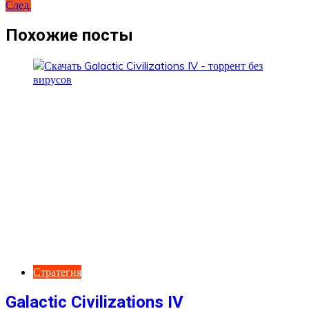
След.
по
записям
Похожие посты
Стратегия
Galactic Civilizations IV