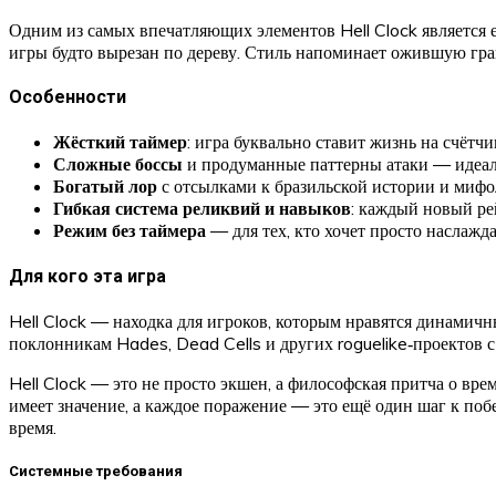
Одним из самых впечатляющих элементов Hell Clock является 
игры будто вырезан по дереву. Стиль напоминает ожившую гра
Особенности
Жёсткий таймер
: игра буквально ставит жизнь на счётч
Сложные боссы
и продуманные паттерны атаки — идеал
Богатый лор
с отсылками к бразильской истории и мифо
Гибкая система реликвий и навыков
: каждый новый ре
Режим без таймера
— для тех, кто хочет просто наслажд
Для кого эта игра
Hell Clock — находка для игроков, которым нравятся динамич
поклонникам Hades, Dead Cells и других roguelike‑проектов 
Hell Clock — это не просто экшен, а философская притча о вр
имеет значение, а каждое поражение — это ещё один шаг к побед
время.
Системные требования