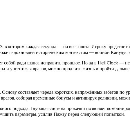
в котором каждая секунда — на вес золота. Игроку предстоит сп
южет вдохновлён историческим контекстом — войной Канудус в 
 собой ради шанса исправить прошлое. Но ад в Hell Clock — не 
акты и уничтожая врагов, можно продлить жизнь и пройти дальше
снову составляет череда коротких, напряжённых забегов по уро
врагов, собирая временные бонусы и активируя реликвии, можн
ьного подхода. Глубокая система прокачки позволяет комбиниро
лучшить параметры, усилив Пажэу перед следующей попыткой.