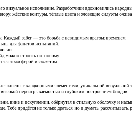
его визуальное исполнение. Разработчики вдохновились народн
вюру: жёсткие контуры, тёплые цвета и зловещие силуэты ожива
ик. Каждый забег — это борьба с невидимым врагом: временем.
ьны для фанатов испытаний.
логии.
йд можно строить по-новому.
аться атмосферой и сюжетом.
ные экшены с хардкорными элементами, уникальной визуальной 
с высокой переигрываемостью и глубоким построением билдов.
емени, вине и искуплении, обёрнутая в стильную оболочку и насы
е. Тебе придётся не только драться, но и думать, рассчитывать, 