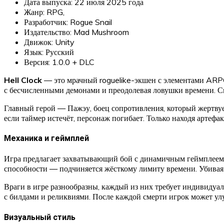
Дата выпуска: 22 июля 2025 года
Жанр: RPG,
Разработчик: Rogue Snail
Издательство: Mad Mushroom
Движок: Unity
Язык: Русский
Версия: 1.0.0 + DLC
Hell Clock
— это мрачный roguelike-экшен с элементами ARPG, 
с бесчисленными демонами и преодолевая ловушки времени. С
Главный герой — Пажэу, боец сопротивления, который жертвует
если таймер истечёт, персонаж погибает. Только находя артеф
Механика и геймплей
Игра предлагает захватывающий бой с динамичным геймплеем. О
способности — подчиняется жёсткому лимиту времени. Убивая 
Враги в игре разнообразны, каждый из них требует индивидуал
с билдами и реликвиями. После каждой смерти игрок может у
Визуальный стиль