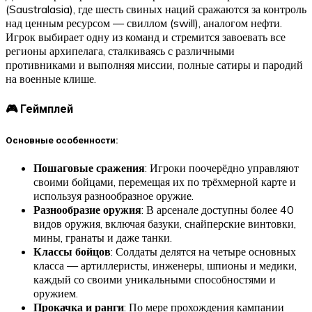
(Saustralasia), где шесть свиных наций сражаются за контроль
над ценным ресурсом — свиллом (swill), аналогом нефти.
Игрок выбирает одну из команд и стремится завоевать все
регионы архипелага, сталкиваясь с различными
противниками и выполняя миссии, полные сатиры и пародий
на военные клише.
🎮 Геймплей
Основные особенности:
Пошаговые сражения
: Игроки поочерёдно управляют
своими бойцами, перемещая их по трёхмерной карте и
используя разнообразное оружие.
Разнообразие оружия
: В арсенале доступны более 40
видов оружия, включая базуки, снайперские винтовки,
мины, гранаты и даже танки.
Классы бойцов
: Солдаты делятся на четыре основных
класса — артиллеристы, инженеры, шпионы и медики,
каждый со своими уникальными способностями и
оружием.
Прокачка и ранги
: По мере прохождения кампании