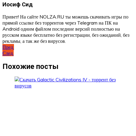
Иосиф Сид
Привет! На сайте NOLZA.RU ты можешь скачивать игры по
прямой ссылке без торрентов через Telegram на ПК на
Android одним файлом последние версий полностью на
русском языке бесплатно без регистрации, без ожиданий, без
рекламы, а так же без вирусов.
Навигация
Пред.
След.
по
записям
Похожие посты