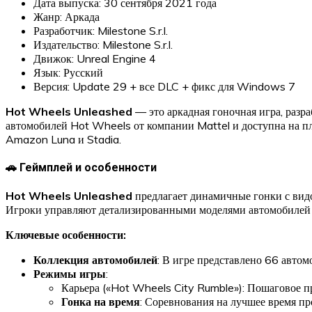
Дата выпуска: 30 сентября 2021 года
Жанр: Аркада
Разработчик: Milestone S.r.l.
Издательство: Milestone S.r.l.
Движок: Unreal Engine 4
Язык: Русский
Версия: Update 29 + все DLC + фикс для Windows 7
Hot Wheels Unleashed
— это аркадная гоночная игра, разр
автомобилей Hot Wheels от компании Mattel и доступна на пл
Amazon Luna и Stadia.
🚗 Геймплей и особенности
Hot Wheels Unleashed
предлагает динамичные гонки с видо
Игроки управляют детализированными моделями автомобилей H
Ключевые особенности:
Коллекция автомобилей
: В игре представлено 66 автом
Режимы игры
:
Карьера («Hot Wheels City Rumble»): Пошаговое 
Гонка на время
: Соревнования на лучшее время пр