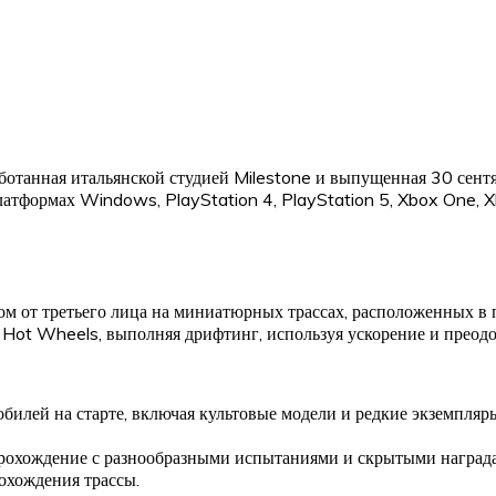
аботанная итальянской студией Milestone и выпущенная 30 сент
атформах Windows, PlayStation 4, PlayStation 5, Xbox One, Xb
м от третьего лица на миниатюрных трассах, расположенных в по
ot Wheels, выполняя дрифтинг, используя ускорение и преодо
обилей на старте, включая культовые модели и редкие экземпляр
прохождение с разнообразными испытаниями и скрытыми наград
охождения трассы.