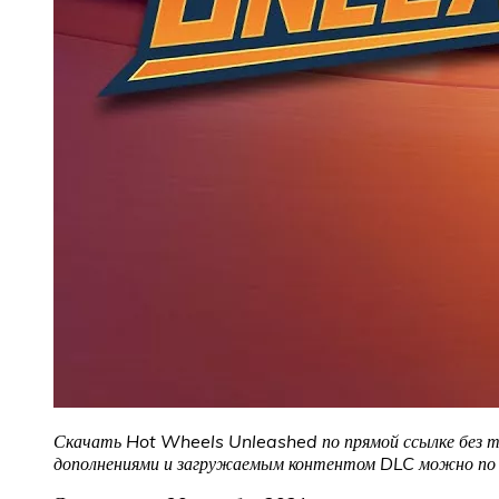
Скачать Hot Wheels Unleashed по прямой ссылке без тор
дополнениями и загружаемым контентом DLC можно по с